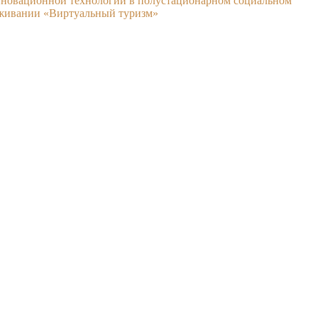
нновационной технологии в полустационарном социальном
живании «Виртуальный туризм»