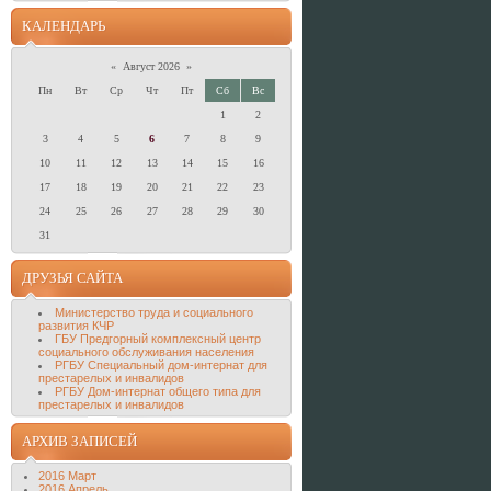
КАЛЕНДАРЬ
«
Август 2026
»
Пн
Вт
Ср
Чт
Пт
Сб
Вс
1
2
3
4
5
6
7
8
9
10
11
12
13
14
15
16
17
18
19
20
21
22
23
24
25
26
27
28
29
30
31
ДРУЗЬЯ САЙТА
Министерство труда и социального
развития КЧР
ГБУ Предгорный комплексный центр
социального обслуживания населения
РГБУ Специальный дом-интернат для
престарелых и инвалидов
РГБУ Дом-интернат общего типа для
престарелых и инвалидов
АРХИВ ЗАПИСЕЙ
2016 Март
2016 Апрель