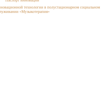
Паспорт инновации
нновационной технологии в полустационарном социальном
луживании «Музыкотерапия»