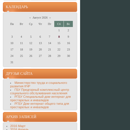
КАЛЕНДАРЬ
«
Август 2026
»
Пн
Вт
Ср
Чт
Пт
Сб
Вс
1
2
3
4
5
6
7
8
9
10
11
12
13
14
15
16
17
18
19
20
21
22
23
24
25
26
27
28
29
30
31
ДРУЗЬЯ САЙТА
Министерство труда и социального
развития КЧР
ГБУ Предгорный комплексный центр
социального обслуживания населения
РГБУ Специальный дом-интернат для
престарелых и инвалидов
РГБУ Дом-интернат общего типа для
престарелых и инвалидов
АРХИВ ЗАПИСЕЙ
2016 Март
2016 Апрель